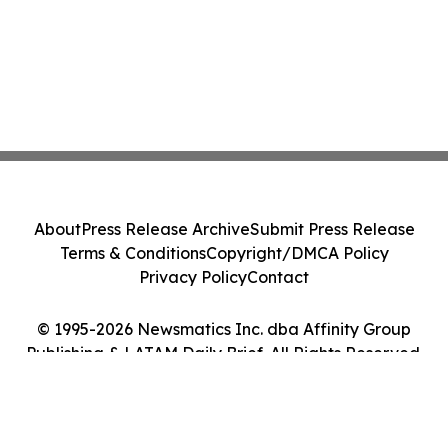
About
Press Release Archive
Submit Press Release
Terms & Conditions
Copyright/DMCA Policy
Privacy Policy
Contact
© 1995-2026 Newsmatics Inc. dba Affinity Group
Publishing & LATAM Daily Brief. All Rights Reserved.
Cookie Settings / Your Privacy Choices