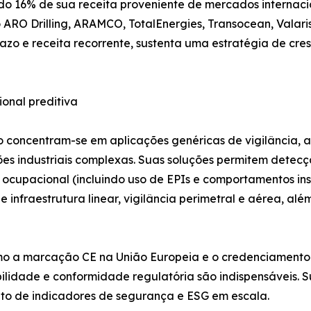
do 16% de sua receita proveniente de mercados internacio
o ARO Drilling, ARAMCO, TotalEnergies, Transocean, Valaris
razo e receita recorrente, sustenta uma estratégia de cr
onal preditiva
o concentram-se em aplicações genéricas de vigilância,
es industriais complexas. Suas soluções permitem detecç
upacional (incluindo uso de EPIs e comportamentos inse
e infraestrutura linear, vigilância perimetral e aérea, a
omo a marcação CE na União Europeia e o credenciamento
idade e conformidade regulatória são indispensáveis. S
nto de indicadores de segurança e ESG em escala.