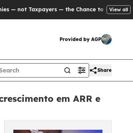
Taxpayers — the Chance to Cash in on Publicly O
View all
Provided by AGP
Share
 crescimento em ARR e