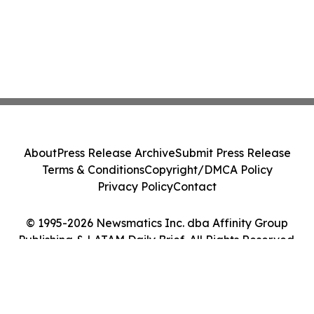
About
Press Release Archive
Submit Press Release
Terms & Conditions
Copyright/DMCA Policy
Privacy Policy
Contact
© 1995-2026 Newsmatics Inc. dba Affinity Group
Publishing & LATAM Daily Brief. All Rights Reserved.
Cookie Settings / Your Privacy Choices