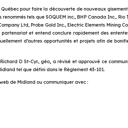
du Québec pour faire la découverte de nouveaux gisements
s renommés tels que SOQUEM inc., BHP Canada Inc., Rio Ti
ompany Ltd, Probe Gold Inc., Electric Elements Mining Cor
en partenariat et entend conclure rapidement des entente
ellement d’autres opportunités et projets afin de bonifie
 Richard D St-Cyr., géo
,
a révisé et approuvé ce communi
idland tel que défini dans le Règlement 43-101.
ite web de Midland ou communiquer avec :