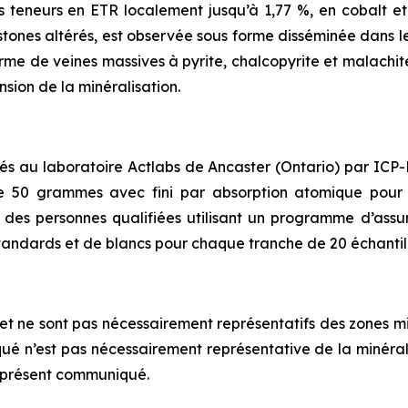
s teneurs en ETR localement jusqu’à 1,77
%, en cobalt et
stones altérés, est observée sous forme disséminée dans le
rme de veines massives à pyrite, chalcopyrite et malachite
ension de la minéralisation.
sés au laboratoire Actlabs de Ancaster (Ontario) par ICP
e 50 grammes avec fini par absorption atomique pour 
ar des personnes qualifiées utilisant un programme d’ass
e standards et de blancs pour chaque tranche de 20 échantil
e et ne sont pas nécessairement représentatifs des zones m
é n’est pas nécessairement représentative de la minéralis
e présent communiqué.