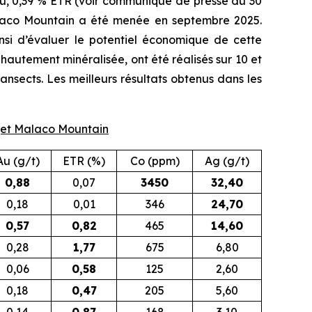
u, 0,39 % ETR (
voir communiqué de presse du 30
alaco Mountain a été menée en septembre 2025.
ainsi d’évaluer le potentiel économique de cette
hautement minéralisée, ont été réalisés sur 10 et
ansects. Les meilleurs résultats obtenus dans les
rojet Malaco Mountain
Au (g/t)
ETR (%)
Co (ppm)
Ag (g/t)
0,88
0,07
3450
32,40
0,18
0,01
346
24,70
0,57
0,82
465
14,60
0,28
1,77
675
6,80
0,06
0,58
125
2,60
0,18
0,47
205
5,60
0,14
0,87
168
3,10