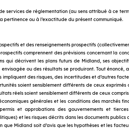
de services de réglementation (au sens attribué à ce term
la pertinence ou à l’exactitude du présent communiqué.
ectifs et des renseignements prospectifs (collectivement, 
prospectifs comprennent des prévisions concernant la conc
ns qui décrivent les plans futurs de Midland, ses objectif
 envisagée ou des résultats se produiront. Tout énoncé, a
 impliquent des risques, des incertitudes et d’autres facteu
ortunités soient sensiblement différents de ceux exprimés
ésultats réels soient sensiblement différents de ceux compr
s économiques générales et les conditions des marchés fi
s permis et approbations des gouvernements et tierces
tiques) et les risques décrits dans les documents publics 
ue Midland soit d’avis que les hypothèses et les facteur