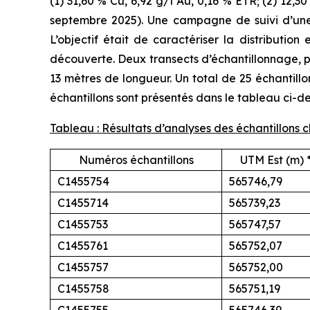
(1) 31,60 % Cu, 6,92 g/t Au, 0,16 % ETR; (2) 12,3
septembre 2025
). Une campagne de suivi d’un
L’objectif était de caractériser la distributio
découverte. Deux transects d’échantillonnage, pe
13 mètres de longueur. Un total de 25 échantillo
échantillons sont présentés dans le tableau ci-de
Tableau : Résultats d’analyses des échantillons 
Numéros échantillons
UTM Est (m) 
C1455754
565746,79
C1455714
565739,23
C1455753
565747,57
C1455761
565752,07
C1455757
565752,00
C1455758
565751,19
C1455755
565746,39