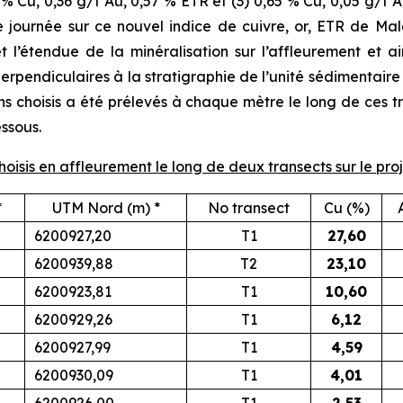
0 % Cu, 0,36 g/t Au, 0,57 % ETR et (3) 0,65 % Cu, 0,05 g/t A
e journée sur ce nouvel indice de cuivre, or, ETR de M
n et l’étendue de la minéralisation sur l’affleurement et 
rpendiculaires à la stratigraphie de l’unité sédimentaire 
ns choisis a été prélevés à chaque mètre le long de ces tr
ssous.
choisis en affleurement le long de deux transects sur le p
*
UTM Nord (m) *
No transect
Cu (%)
6200927,20
T1
27,60
6200939,88
T2
23,10
6200923,81
T1
10,60
6200929,26
T1
6,12
6200927,99
T1
4,59
6200930,09
T1
4,01
6200926,00
T1
2,53