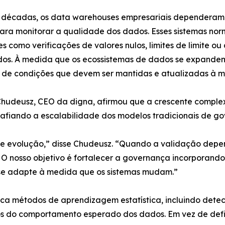
 décadas, os data warehouses empresariais dependeram
para monitorar a qualidade dos dados. Esses sistemas no
s como verificações de valores nulos, limites de limite ou
dos. À medida que os ecossistemas de dados se expandem
s de condições que devem ser mantidas e atualizadas à m
Chudeusz, CEO da digna, afirmou que a crescente comple
safiando a escalabilidade dos modelos tradicionais de g
te evolução,” disse Chudeusz. “Quando a validação depe
r. O nosso objetivo é fortalecer a governança incorporand
se adapte à medida que os sistemas mudam.”
a métodos de aprendizagem estatística, incluindo detecç
ios do comportamento esperado dos dados. Em vez de defi