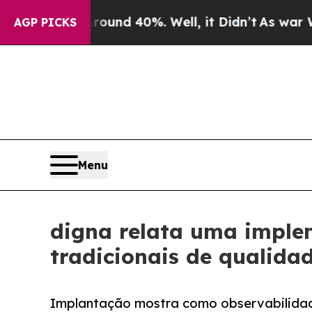
r Around 40%. Well, it Didn’t
As war With Iran
AGP PICKS
Menu
digna relata uma imple
tradicionais de qualida
Implantação mostra como observabilidade