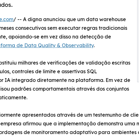
ados.
e.com
/ -- A digna anunciou que um data warehouse
meses consecutivos sem executar regras tradicionais
e, apoiando-se em vez disso na detecção de
aforma de Data Quality & Observability
.
ituiu milhares de verificações de validação escritas
os, controles de limite e assertivas SQL
or IA integrado diretamente na plataforma. Em vez de
alisou padrões comportamentais através dos conjuntos
aticamente.
iormente apresentados através de um testemunho de cli
A empresa afirmou que a implementação demonstra uma 
ordagens de monitoramento adaptativo para ambientes d