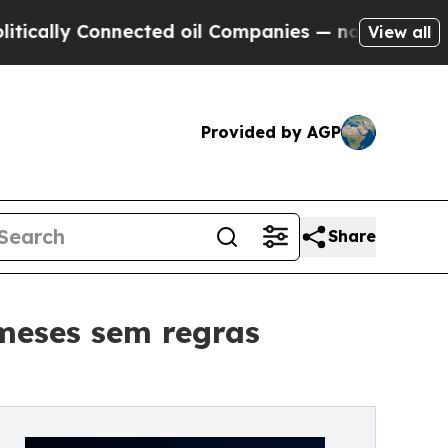
 Connected oil Companies — not Taxpayers — the 
View all
Provided by AGP
Share
meses sem regras