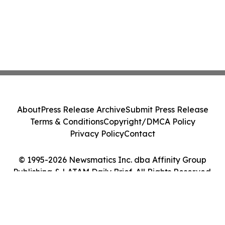
About
Press Release Archive
Submit Press Release
Terms & Conditions
Copyright/DMCA Policy
Privacy Policy
Contact
© 1995-2026 Newsmatics Inc. dba Affinity Group
Publishing & LATAM Daily Brief. All Rights Reserved.
Cookie Settings / Your Privacy Choices