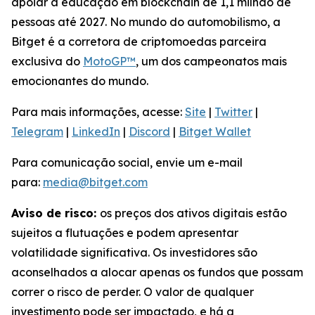
apoiar a educação em blockchain de 1,1 milhão de
pessoas até 2027. No mundo do automobilismo, a
Bitget é a corretora de criptomoedas parceira
exclusiva do
MotoGP™
, um dos campeonatos mais
emocionantes do mundo.
Para mais informações, acesse:
Site
|
Twitter
|
Telegram
|
LinkedIn
|
Discord
|
Bitget Wallet
Para comunicação social, envie um e-mail
para:
media@bitget.com
Aviso de risco:
os preços dos ativos digitais estão
sujeitos a flutuações e podem apresentar
volatilidade significativa. Os investidores são
aconselhados a alocar apenas os fundos que possam
correr o risco de perder. O valor de qualquer
investimento pode ser impactado, e há a