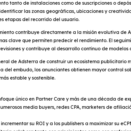
nto tanto de instalaciones como de suscripciones o depós
identificar las zonas geográficas, ubicaciones y creativ
es etapas del recorrido del usuario.
miento contribuye directamente a la misión evolutiva de A
emas clave que permiten predecir el rendimiento. El segui
revisiones y contribuye al desarrollo continuo de modelos
neral de Adsterra de construir un ecosistema publicitario 
da del embudo, los anunciantes obtienen mayor control so
ás estable y sostenible.
enfoque único en Partner Care y más de una década de exp
umerosos media buyers, redes CPA, marketers de afiliació
 incrementar su ROI y a los publishers a maximizar su eC