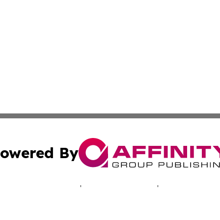
owered By
ubmit Press Release
Terms & Conditions
Copyright/DMCA
cs Inc. dba Affinity Group Publishing & LATAM Daily Brief.