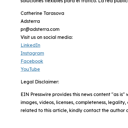
soluciones flexibles para el tráfico. La red publ
Catherine Tarasova
Adsterra
pr@adsterra.com
Visit us on social media:
LinkedIn
Instagram
Facebook
YouTube
Legal Disclaimer:
EIN Presswire provides this news content "as is" 
images, videos, licenses, completeness, legality, o
related to this article, kindly contact the author