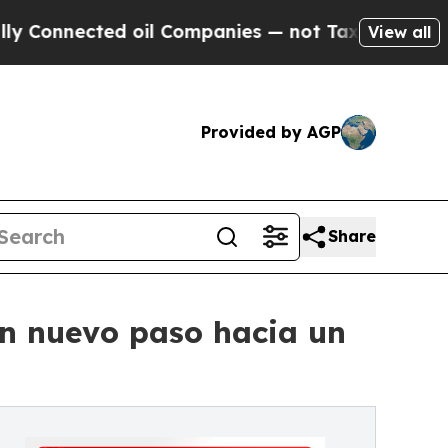
nnected oil Companies — not Taxpayers — the Cha
View all
Provided by AGP
Share
un nuevo paso hacia un