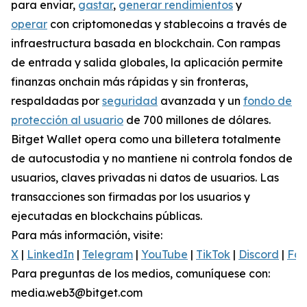
para enviar,
gastar
,
generar rendimientos
y
operar
con criptomonedas y stablecoins a través de
infraestructura basada en blockchain. Con rampas
de entrada y salida globales, la aplicación permite
finanzas onchain más rápidas y sin fronteras,
respaldadas por
seguridad
avanzada y un
fondo de
protección al usuario
de 700 millones de dólares.
Bitget Wallet opera como una billetera totalmente
de autocustodia y no mantiene ni controla fondos de
usuarios, claves privadas ni datos de usuarios. Las
transacciones son firmadas por los usuarios y
ejecutadas en blockchains públicas.
Para más información, visite:
X
|
LinkedIn
|
Telegram
|
YouTube
|
TikTok
|
Discord
|
Fa
Para preguntas de los medios, comuníquese con:
media.web3@bitget.com