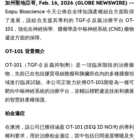
加州聖地亞哥, Feb. 16, 2026 (GLOBE NEWSWIRE) --
Sapu Bioscience 今天公佈在全球知識產權組合方面取得
了進展，該組合支援其專利的 TGF-β 反義治療平台 OT-
101，強化在神經病學、腫瘤學及中樞神經系統 (CNS) 藥物
遞送方面的保障。
OT-101 背景簡介
OT-101（TGF-β 反義抑制劑）是一項臨床階段的治療藥
物，先前已在包括膠質母細胞瘤和胰臟癌在內的多種腫瘤領
域進行臨床試驗。本公司正致力於將OT-101開發為一種可
靶向中樞神經系統的治療平台，並輔以標靶遞送技術和擴展
的智慧財產權保護。
柏金遜症
在澳洲，該公司已獲得涵蓋 OT-101 (SEQ ID NO:9) 的專利
權利要求，用於治療柏金遜症，當中包括日間過度嗜睡及失