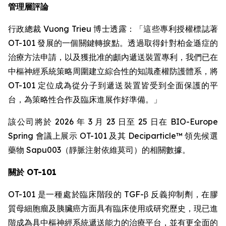
管理層評論
行政總裁 Vuong Trieu 博士透露：「這些專利授權標誌著
OT-101 發展的一個關鍵轉捩點。透過取得針對柏金遜症的
治療方法申請，以及獲批准的顱內遞送裝置專利，我們已在
中樞神經系統策略周圍建立綜合性的知識產權防護體系，將
OT-101 定位成為從分子到遞送裝置皆受到全面保護的平
台，為策略性合作及臨床進展作好準備。」
該公司將於 2026 年 3 月 23 日至 25 日在 BIO-Europe
Spring 會議上展示 OT-101 及其 Deciparticle™ 領先候選
藥物 Sapu003（靜脈注射依維莫司）的相關數據。
關於 OT-101
OT-101 是一種處於臨床階段的 TGF-β 反義抑制劑，在膠
質母細胞瘤及胰臟癌方面具有臨床使用或研究歷史，現已進
階成為具中樞神經系統遞送能力的治療平台，並有更全面的