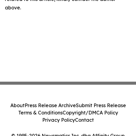
above.
About
Press Release Archive
Submit Press Release
Terms & Conditions
Copyright/DMCA Policy
Privacy Policy
Contact
© 1995-2026 Newsmatics Inc. dba Affinity Group