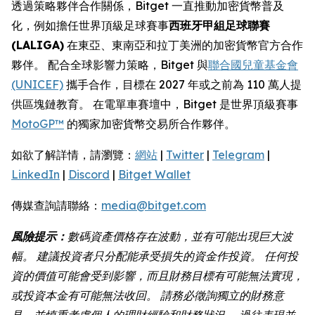
透過策略夥伴合作關係，Bitget 一直推動加密貨幣普及
化，例如擔任世界頂級足球賽事
西班牙甲組足球聯賽
(LALIGA)
在東亞、東南亞和拉丁美洲的加密貨幣官方合作
夥伴。 配合全球影響力策略，Bitget 與
聯合國兒童基金會
(UNICEF)
攜手合作，目標在 2027 年或之前為 110 萬人提
供區塊鏈教育。 在電單車賽壇中，Bitget 是世界頂級賽事
MotoGP™
的獨家加密貨幣交易所合作夥伴。
如欲了解詳情，請瀏覽：
網站
|
Twitter
|
Telegram
|
LinkedIn
|
Discord
|
Bitget Wallet
傳媒查詢請聯絡：
media@bitget.com
風險提示：
數碼資產價格存在波動，並有可能出現巨大波
幅。 建議投資者只分配能承受損失的資金作投資。 任何投
資的價值可能會受到影響，而且財務目標有可能無法實現，
或投資本金有可能無法收回。 請務必徵詢獨立的財務意
見，並慎重考慮個人的理財經驗和財務狀況。 過往表現並