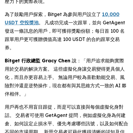
壓力下的實際表現。
為了鼓勵用戶探索，Bitget 為參與用戶設立了
10,000
USDT 空投獎池
。 凡成功完成一次跟單，並向 GetAgent
發送一條訊息的用戶，即可獲得獎勵份額；每日首 100 名
跟單用戶更可獲贈價值高達 100 USDT 的合約跟單交易
券。
Bitget 行政總監 Gracy Chen
說：「用戶追求能夠實際
用於交易的解決方案。 這些虛擬化身讓交易變得更具個人
化，而且亦更容易上手。 無論用戶較為喜歡動能交易、風
險對沖還是逆勢操作，現在都有與其思維方式一致的 AI 夥
伴相伴。」
用戶再也不用盲目跟從，而是可以直接與每個虛擬化身對
話。 交易者可使用 GetAgent 提問，例如虛擬化身為何建
倉、如何設定止損水平、優先考慮哪些訊號，以及如何配合
不同的市場周期。 新晉交易者可藉此獲得清晰的認知及信