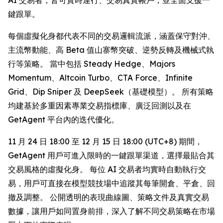
鍵跟單。
每個虛擬化身都代表不同的交易邏輯流派，涵蓋保守對沖、
主流幣動能、高 Beta 值山寨幣突破、逆勢反轉及機械式執
行等策略。 當中包括 Steady Hedge、Majors
Momentum、Altcoin Turbo、CTA Force、Infinite
Grid、Dip Sniper 及 DeepSeek（基礎模型）。 所有策略
均建基於多重因素專業交易指標庫、廣泛回測以及在
GetAgent 平台內的迭代優化。
11 月 24 日 18:00 至 12 月 15 日 18:00 (UTC+8) 期間，
GetAgent 用戶可進入限時的一鍵跟單渠道，選擇最貼合其
交易風格的虛擬化身。 每位 AI 交易者均實時自動執行交
易，用戶可直接在模型競技場中追蹤其每筆開倉、平倉、回
撤及調整。 公開透明的表現曲線圖、策略文件及真實交易
數據，讓用戶如同置身前排，深入了解不同交易策略在市場